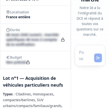
Notre IA a lu
Localisation
l'intégralité du
France entière
DCE et répond à
toutes vos
questions sur ce
Durée
marché.
48 mois (SAD ouvert) ; marchés
spécifiques 48 mois à compter
de la notification
Budget
Non précisé
Lot n°1 — Acquisition de
véhicules particuliers neufs
Types
: Citadines, monospaces,
compactes/berlines, SUV
urbains/compacts/familiaux/grands,