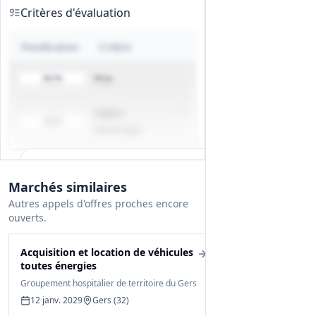
Critères d'évaluation
Pondération
Critère
Prix
60 %
Valeur
40 %
technique
Tous les détails du marché
Marchés similaires
Gagnez du temps, toutes les infos des
Autres appels d'offres proches encore
documents sont déjà analysées: cahier des
ouverts.
charges, infos clés, budget, contact, etc
Acquisition et location de véhicules
Créer mon compte et débloquer
toutes énergies
Groupement hospitalier de territoire du Gers
12 janv. 2029
Gers (32)