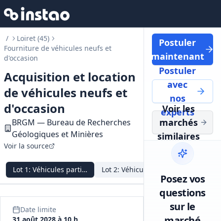
/
Loiret (45)
Postuler
Fourniture de véhicules neufs et
maintenant
d'occasion
Postuler
Acquisition et location
avec
de véhicules neufs et
nos
d'occasion
Voir les
experts
marchés
BRGM — Bureau de Recherches
Géologiques et Minières
similaires
Voir la source
Lot
1
:
Véhicules particuliers neufs
Lot
2
:
Véhicules utilitaires neufs
Lot
3
:
Vé
Posez vos
questions
sur le
Date limite
marché
31 août 2028 à 10 h