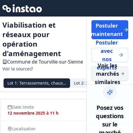
Viabilisation et
Postuler
réseaux pour
maintenant
opération
Postuler
avec
d'aménagement
nos
Commune de Tourville-sur-Sienne
Voir les
experts
Voir la source
marchés
similaires
Lot
1
:
Terrassements, chaussées et assainissement
Lot
2
:
Infrastructures électri
Posez vos
Date limite
12 novembre 2025 à 11 h
questions
sur le
Localisation
marché