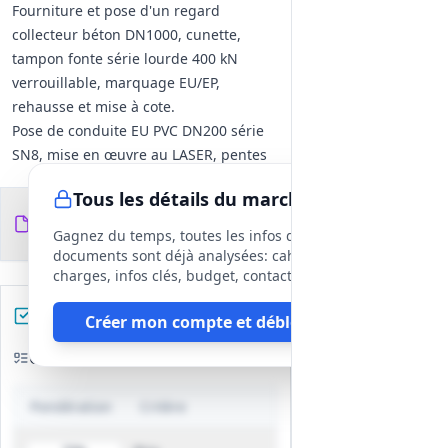
Fourniture et pose d'un regard
collecteur béton DN1000, cunette,
tampon fonte série lourde 400 kN
verrouillable, marquage EU/EP,
rehausse et mise à cote.
Pose de conduite EU PVC DN200 série
SN8, mise en œuvre au LASER, pentes
conformes plans, assemblage par
Tous les détails du marché
joints/manches double bague,
Documents du
6
jonctions obliques avec cunettes et
fichiers
DCE
Gagnez du temps, toutes les infos des
raccordements par culottes orientées.
documents sont déjà analysées: cahier des
Branchements individuels par culotte
charges, infos clés, budget, contact, etc
sur collectrice ; boîtes PVC 250/160 en
Préparez votre réponse
Créer mon compte et débloquer
limite de propriété (6 branchements
prévus).
Critères d'évaluation
Nettoyage final à l'hydrocureuse ;
autocontrôles d'étanchéité et PV
Pondération
Critère
d'essais de compactage.
Chaussées, revêtements et ouvrages