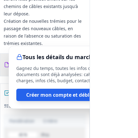
chemins de câbles existants jusqu'à
leur dépose.
Création de nouvelles trémies pour le
passage des nouveaux câbles, en
raison de l'absence ou saturation des
trémies existantes.
Documentation et Réception
:
Tous les détails du marché
Fourniture d'un Dossier des Ouvrages
Documents du
13
Exécutés (DOE) comprenant des
fichiers
DCE
Gagnez du temps, toutes les infos des
schémas, des tests, des listings des
documents sont déjà analysées: cahier des
prises installées, et des fiches
charges, infos clés, budget, contact, etc
techniques des produits utilisés.
Préparez votre réponse
Créer mon compte et débloquer
Réalisation d'Opérations Préalables à
la Réception (OPR) pour vérifier l'état
Critères d'évaluation
d'avancement des travaux et la
conformité des installations.
Pondération
Critère
Ces prestations sont essentielles pour
garantir la modernisation et l'efficacité
Prix
40 %