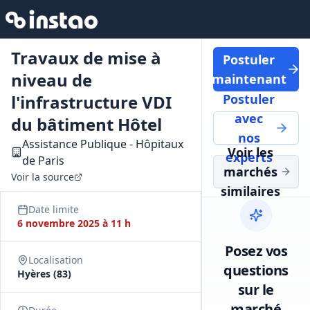
Travaux de mise à
Postuler
niveau de
maintenant
l'infrastructure VDI
Postuler
avec
du bâtiment Hôtel
nos
Assistance Publique - Hôpitaux
Voir les
experts
de Paris
marchés
Voir la source
similaires
Date limite
6 novembre 2025 à 11 h
Posez vos
Localisation
questions
Hyères (83)
sur le
marché