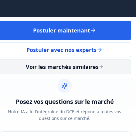
Postuler maintenant
Postuler avec nos experts
Voir les marchés similaires
Posez vos questions sur le marché
Notre IA a lu l'intégralité du DCE et répond à toutes vos
questions sur ce marché.