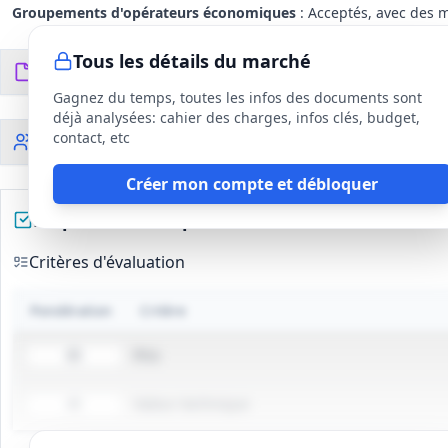
Groupements d'opérateurs économiques
: Acceptés, avec des m
Tous les détails du marché
Documents du DCE
2
fichiers
Gagnez du temps, toutes les infos des documents sont
déjà analysées: cahier des charges, infos clés, budget,
contact, etc
Clauses sociales
Créer mon compte et débloquer
Préparez votre réponse
Critères d'évaluation
Pondération
Critère
Prix
60
Valeur technique
40