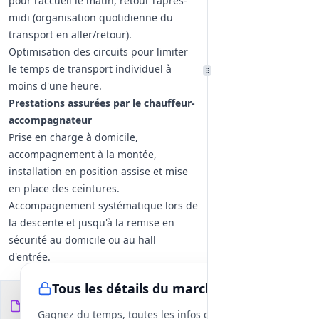
pour l'accueil le matin, retour l'après-
midi (organisation quotidienne du
transport en aller/retour).
Optimisation des circuits pour limiter
le temps de transport individuel à
moins d'une heure.
Prestations assurées par le chauffeur-
accompagnateur
Prise en charge à domicile,
accompagnement à la montée,
installation en position assise et mise
en place des ceintures.
Accompagnement systématique lors de
la descente et jusqu'à la remise en
sécurité au domicile ou au hall
d'entrée.
Aide à l'ouverture/fermeture des portes
Tous les détails du marché
et contrôle des clés si nécessaire.
Documents du
17
Tenue d'un cahier de bord détaillant
fichiers
DCE
Gagnez du temps, toutes les infos des