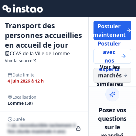
Transport des
Postuler
personnes accueillies
maintenant
en accueil de jour
Postuler
avec
CCAS de la Ville de Lomme
nos
Voir la source
Voir les
experts
marchés
Date limite
4 juin 2026 à 12 h
similaires
Localisation
Lomme (59)
Posez vos
questions
Durée
1 an, reconductible tacitement 3
sur le
fois (durée maximale 4 ans)
marché