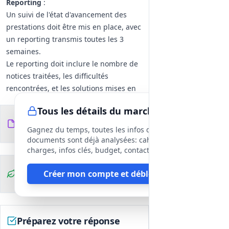
Reporting
:
Un suivi de l'état d'avancement des
prestations doit être mis en place, avec
un reporting transmis toutes les 3
semaines.
Le reporting doit inclure le nombre de
notices traitées, les difficultés
rencontrées, et les solutions mises en
place.
Tous les détails du marché
Conditions de Travail
:
Documents du
15
Les prestations s'effectueront sur le
fichiers
DCE
Gagnez du temps, toutes les infos des
site de l'ECPAD, avec un espace de
documents sont déjà analysées: cahier des
travail fourni par l'établissement.
charges, infos clés, budget, contact, etc
En cas de télétravail, le titulaire doit
Clauses
Créer mon compte et débloquer
disposer de l'équipement nécessaire et
environnementales
rester joignable pendant les horaires
de travail.
Formation
:
Préparez votre réponse
Une formation sur le logiciel Armadillo