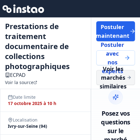
Prestations de
Postuler
traitement
maintenant
documentaire de
Postuler
avec
collections
nos
photographiques
Voir les
experts
ECPAD
marchés
Voir la source
similaires
Date limite
17 octobre 2025 à 10 h
Posez vos
Localisation
questions
Ivry-sur-Seine (94)
sur le
marché