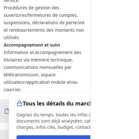
service.
Procédures de gestion des
ouvertures/fermetures de comptes,
suspensions, déclarations de perte/vol
et remboursements des montants non
utilisés.
Accompagnement et suivi
Information et accompagnement des
titulaires via mémoire technique,
communications mensuelles par
télétransmission, espace
utilisateur/application mobile et/ou
courrier.
Service d'assistance à l'utilisation,
Tous les détails du marché
interlocuteur unique pour
Documents du
10
l'administration, réunions de suivi et
fichiers
DCE
Gagnez du temps, toutes les infos des
reporting statistique (utilisation, vols,
documents sont déjà analysées: cahier des
pertes, cartes non utilisées).
charges, infos clés, budget, contact, etc
Garantie et maintenance
Clauses