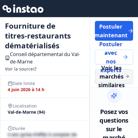
Fourniture de
Postuler
titres‑restaurants
maintenant
dématérialisés
Postuler
avec
Conseil départemental du Val-
nos
de-Marne
Voir les
Voir la source
experts
marchés
Date limite
similaires
4 juin 2026 à 14 h
Localisation
Posez vos
Val-de-Marne (94)
questions
sur le
Durée
4 ans (prise d'effet à compter de
marché