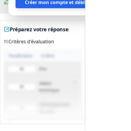
Créer mon compte et débloquer
Garantie d'exécution pour les
environnementales
prestations (durée contractuelle de
garantie précisée : 1 an à compter de
la notification d'admission pour la
Préparez votre réponse
garantie des titres contre vices de
fabrication). Remplacement des titres
Critères d'évaluation
défectueux à l'initiative du fournisseur.
Développement durable et sécurité
Pondération
Critère
des données
Mise en œuvre d'une procédure de
Prix
40
recyclage des cartes en fin de vie
(collecte, destruction sécurisée,
Valeur
valorisation) et actions de sobriété
50
technique
numérique (optimisation des
plateformes, réduction de l'empreinte
Développement
numérique).
10
durable
Stockage et traitement des données
privilégiant des infrastructures situées
dans l'Union européenne et conformes,
Tous les détails du marché