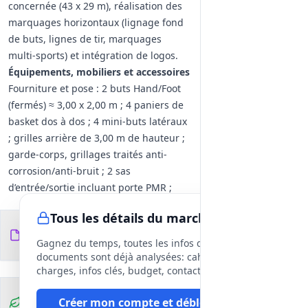
concernée (43 x 29 m), réalisation des
marquages horizontaux (lignage fond
de buts, lignes de tir, marquages
multi-sports) et intégration de logos.
Équipements, mobiliers et accessoires
Fourniture et pose : 2 buts Hand/Foot
(fermés) ≈ 3,00 x 2,00 m ; 4 paniers de
basket dos à dos ; 4 mini-buts latéraux
; grilles arrière de 3,00 m de hauteur ;
garde-corps, grillages traités anti-
corrosion/anti-bruit ; 2 sas
d’entrée/sortie incluant porte PMR ;
porte-manteau ; 12 cibles
Tous les détails du marché
d’entraînement ; panneau
Documents du
13
d’information et logo de la collectivité.
fichiers
DCE
Gagnez du temps, toutes les infos des
Mobilier urbain associé : corbeilles,
documents sont déjà analysées: cahier des
racks vélos, bancs. Fixations et visserie
charges, infos clés, budget, contact, etc
en inox, boulonnerie anticorrosion,
Clauses
Créer mon compte et débloquer
finitions plastifiées/traitées.