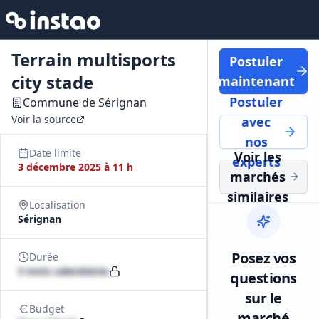
Terrain multisports
Postuler
city stade
maintenant
Postuler
Commune de Sérignan
Voir la source
avec
nos
Date limite
Voir les
experts
3 décembre 2025 à 11 h
marchés
similaires
Localisation
Sérignan
Posez vos
Durée
3 mois calendaires
questions
sur le
Budget
marché