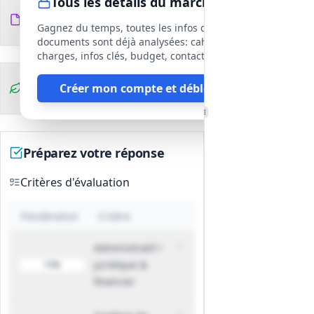
Tous les détails du marché
SDR 17,6 — ép. 11,9–13,2 mm — masse
Documents du
13
≈ 7,150 kg/m.
fichiers
DCE
Gagnez du temps, toutes les infos des
Marquages et identification
documents sont déjà analysées: cahier des
Marquage/liseré : liseré simple jaune
charges, infos clés, budget, contact, etc
pour MPB, double liseré jaune pour
Clauses
Créer mon compte et débloquer
MPC ; marquages applicables selon
environnementales
forme (couronne/barre/touret).
Traçabilité exigée : suivi des lots
matière, identification par ligne
Préparez votre réponse
d’extrusion, traçabilité des tourets et
lots de production.
Critères d'évaluation
Conditionnement, transport et durée
de vie
Pondération
Critère
Conditionnement et tourets conformes
à NFT 54‑965 ; exigences de qualité du
Administratif /
conditionnement et transport (tourets
juridique &
15%
en bon état).
financier
Délai limite d’utilisation (DLU) : 24 mois
à compter de la fabrication ; à la