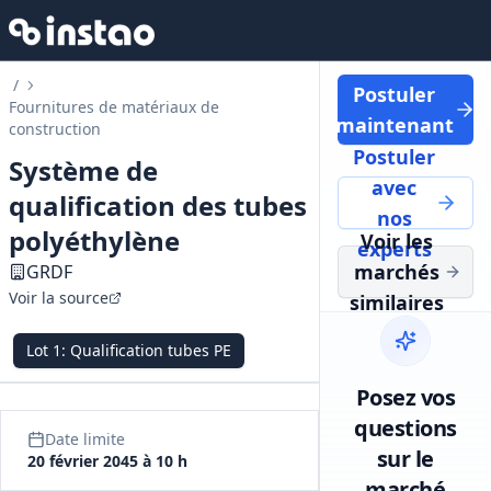
/
Postuler
Fournitures de matériaux de
maintenant
construction
Postuler
Système de
avec
qualification des tubes
nos
polyéthylène
Voir les
experts
marchés
GRDF
Voir la source
similaires
Lot
1
:
Qualification tubes PE
Posez vos
questions
Date limite
sur le
20 février 2045 à 10 h
marché