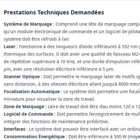
Prestations Techniques Demandées
Système de Marquage
: Comprend une tête de marquage compacte
qu'un module électronique de commande et un logiciel de pilotag
système doit être refroidi à l’air.
Laser
: Fonctionne à des longueurs d’onde inférieures à 532 n
thermique des surfaces. Il doit avoir une qualité de faisceau M
de répétition supérieure à 10 KHz, et une durée d’impulsion inféri
µm, avec une résolution d’écriture inférieure à 5 µm.
Scanner Optique
: Doit permettre le marquage laser de motifs sp
sans distorsion, à des vitesses d’écriture allant jusqu’à 8000 mm/
Focalisation Automatique
: Le système doit permettre une focal
miniature pour visualiser la zone de travail.
Zone de Marquage
: L’aire de travail doit être d’au moins 120 
Logiciel de Commande
: Doit permettre l’enregistrement de mu
intégrer des fonctions de maintenance prédictive.
Interfaces
: Le système doit pouvoir être interfacé avec un ordin
Consommation Énergétique
: Doit être inférieure à 500 W (moy