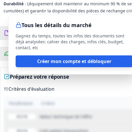
Durabilité
: L’équipement doit maintenir au minimum 90 % de ses
cumulées) et garantir la disponibilité des pièces de rechange c
Tous les détails du marché
Documents du DCE
5
fichiers
Gagnez du temps, toutes les infos des documents sont
déjà analysées: cahier des charges, infos clés, budget,
contact, etc
Clauses environnementales
Créer mon compte et débloquer
Préparez votre réponse
Critères d'évaluation
Pondération
Critère
Valeur technique de l'offre
45.0 %
Coût global d'acquisition
30.0 %