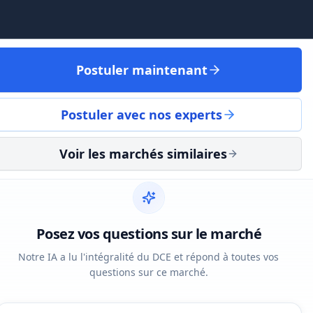
Postuler maintenant
Postuler avec nos experts
Voir les marchés similaires
Posez vos questions sur le marché
Notre IA a lu l'intégralité du DCE et répond à toutes vos
questions sur ce marché.