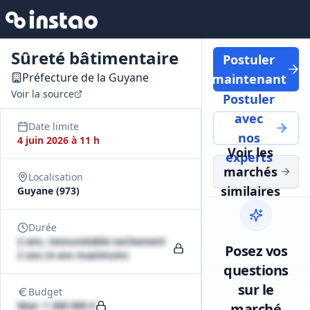
Sûreté bâtimentaire
Postuler
Préfecture de la Guyane
maintenant
Voir la source
Postuler
avec
Date limite
nos
4 juin 2026 à 11 h
Voir les
experts
marchés
Localisation
similaires
Guyane (973)
Durée
2 ans, renouvelable tacitement
Posez vos
2 ans (4 ans maximum)
questions
sur le
Budget
Max: 1 200 000 €
marché