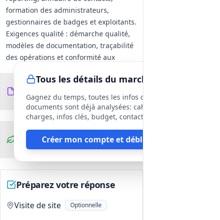
formation des administrateurs,
gestionnaires de badges et exploitants.
Exigences qualité : démarche qualité,
modèles de documentation, traçabilité
des opérations et conformité aux
spécifications.
Tous les détails du marché
Extensions et intégrations (P2)
Documents du
36
Intégration et extension des systèmes
fichiers
DCE
Gagnez du temps, toutes les infos des
existants, tests de non-régression,
documents sont déjà analysées: cahier des
mise à jour du DOE et des procédures
charges, infos clés, budget, contact, etc
d'exploitation, adaptations au
Clauses
Créer mon compte et débloquer
périmètre existant.
environnementales
Démontage / dépôt (P3)
Dépose sécurisée des équipements,
stockage sécurisé, gestion et recyclage
Préparez votre réponse
des déchets, suppression contrôlée
des données sensibles, remise en état
Visite de site
Optionnelle
des lieux.