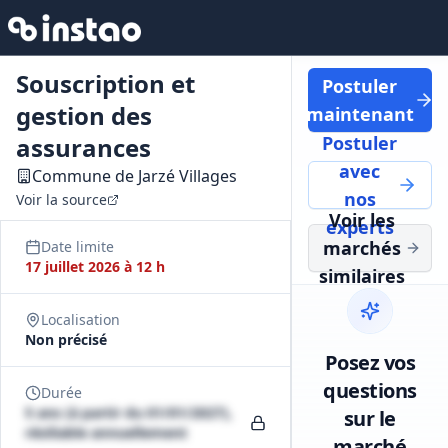
Souscription et
Postuler
gestion des
maintenant
assurances
Postuler
avec
Commune de Jarzé Villages
nos
Voir la source
Voir les
experts
marchés
Date limite
17 juillet 2026 à 12 h
similaires
Localisation
Non précisé
Posez vos
questions
Durée
5 ans (à partir du 01/01/2027),
sur le
résiliable annuellement
marché