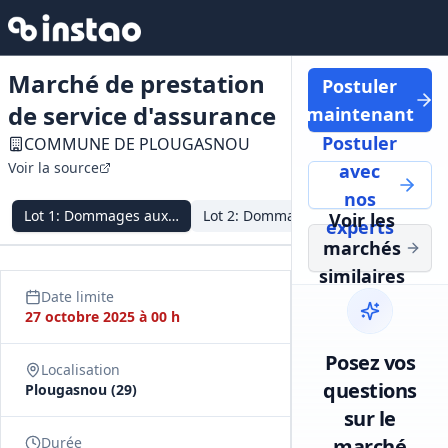
Marché de prestation
Postuler
de service d'assurance
maintenant
Postuler
COMMUNE DE PLOUGASNOU
Voir la source
avec
nos
Lot
1
:
Dommages aux biens, Commune
Lot
2
:
Dommages aux biens, CCAS
Lot
3
:
Res
Voir les
experts
marchés
similaires
Date limite
27 octobre 2025 à 00 h
Posez vos
Localisation
questions
Plougasnou (29)
sur le
Durée
marché