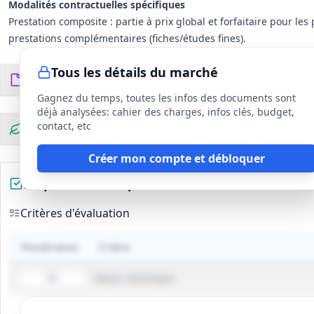
Modalités contractuelles spécifiques
Prestation composite : partie à prix global et forfaitaire pour
prestations complémentaires (fiches/études fines).
Tous les détails du marché
Documents du DCE
14
fichiers
Gagnez du temps, toutes les infos des documents sont
déjà analysées: cahier des charges, infos clés, budget,
contact, etc
Clauses environnementales
Créer mon compte et débloquer
Préparez votre réponse
Critères d'évaluation
Pondération
Critère
Valeur technique
50