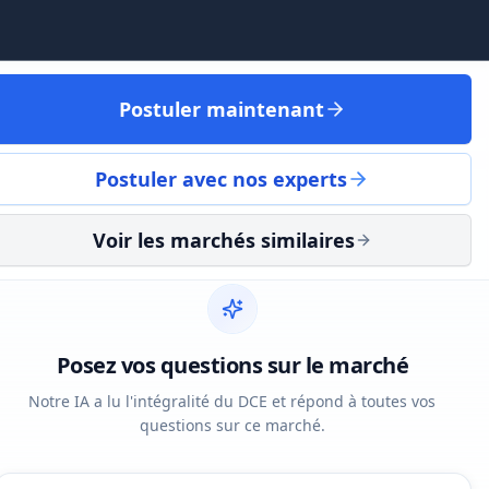
Postuler maintenant
Postuler avec nos experts
Voir les marchés similaires
Posez vos questions sur le marché
Notre IA a lu l'intégralité du DCE et répond à toutes vos
questions sur ce marché.