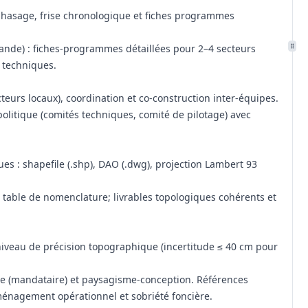
phasage, frise chronologique et fiches programmes
mande) : fiches-programmes détaillées pour 2–4 secteurs
t techniques.
acteurs locaux), coordination et co‑construction inter‑équipes.
politique (comités techniques, comité de pilotage) avec
es : shapefile (.shp), DAO (.dwg), projection Lambert 93
 table de nomenclature; livrables topologiques cohérents et
 niveau de précision topographique (incertitude ≤ 40 cm pour
e (mandataire) et paysagisme‑conception. Références
énagement opérationnel et sobriété foncière.