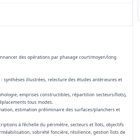
rdonnancer des opérations par phasage court/moyen/long
: synthèses illustrées, relecture des études antérieures et
ologie, emprises constructibles, répartition secteurs/îlots),
 déplacements tous modes.
tion, estimation préliminaire des surfaces/planchers et
tions à l’échelle du périmètre, secteurs et îlots, objectifs
éabilisation, sobriété foncière, résilience, gestion îlots de