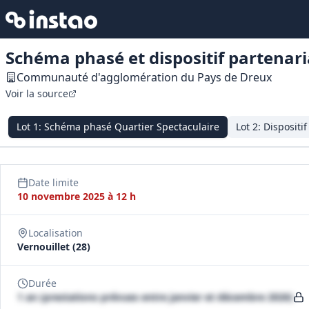
Schéma phasé et dispositif partenari
Communauté d'agglomération du Pays de Dreux
Voir la source
Lot
1
:
Schéma phasé Quartier Spectaculaire
Lot
2
:
Dispositif
Date limite
10 novembre 2025 à 12 h
Localisation
Vernouillet (28)
Durée
1 an (prestations prévues entre janvier et décembre 2026)