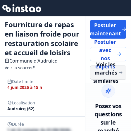
Fourniture de repas
Postuler
en liaison froide pour
maintenant
restauration scolaire
Postuler
avec
et accueil de loisirs
nos
Commune d'Audruicq
Voir les
experts
Voir la source
marchés
similaires
Date limite
4 juin 2026 à 15 h
Localisation
Posez vos
Audruicq (62)
questions
sur le
Durée
marché
1 an (à compter du 01/09/2026),