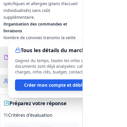
spécifiques et allergies (plans d'accueil
individualisés) sans coût
supplémentaire.
Organisation des commandes et
livraisons
Nombre de convives transmis la veille
pour mise à disposition du nombre
Tous les détails du marché
commandé.
Documents du
6
Possibilité d'annulation en cas de
fichiers
DCE
Gagnez du temps, toutes les infos des
fermeture/grève et recours à stock de
documents sont déjà analysées: cahier des
précaution ou paniers-repas de
charges, infos clés, budget, contact, etc
remplacement.
Clauses sociales
Créer mon compte et débloquer
Remise des repas en liaison froide avec
conditionnement garantissant
traçabilité (étiquetage, température,
Préparez votre réponse
date de fabrication, DLUO/DDL) et
instructions de remise en température.
Critères d'évaluation
Mise à disposition de personnel
Mise à disposition d'un agent pour la