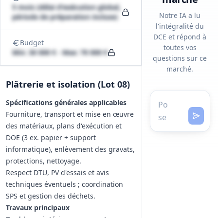
5 mois (délai d'exécution global,
Notre IA a lu
période de préparation incluse)
l'intégralité du
DCE et répond à
Budget
toutes vos
Min: 30 000 € - Max: 70 000 €
questions sur ce
marché.
Plâtrerie et isolation (Lot 08)
Spécifications générales applicables
Fourniture, transport et mise en œuvre
des matériaux, plans d'exécution et
DOE (3 ex. papier + support
informatique), enlèvement des gravats,
protections, nettoyage.
Respect DTU, PV d'essais et avis
techniques éventuels ; coordination
SPS et gestion des déchets.
Travaux principaux