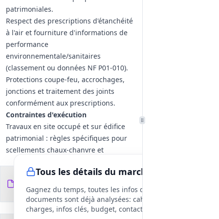
patrimoniales.
Respect des prescriptions d'étanchéité
à l'air et fourniture d'informations de
performance
environnementale/sanitaires
(classement ou données NF P01‑010).
Protections coupe‑feu, accrochages,
jonctions et traitement des joints
conformément aux prescriptions.
Contraintes d'exécution
Travaux en site occupé et sur édifice
patrimonial : règles spécifiques pour
scellements chaux‑chanvre et
protection des existants.
Tous les détails du marché
Coordination étroite avec menuiserie,
Documents du
38
électricité et plomberie pour
fichiers
DCE
Gagnez du temps, toutes les infos des
réservations et finitions.
documents sont déjà analysées: cahier des
Documents à fournir
charges, infos clés, budget, contact, etc