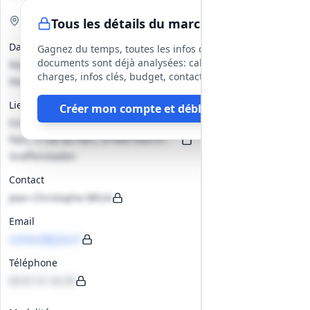
Visite de site
Obligatoire
Tous les détails du marché
Date(s)
Gagnez du temps, toutes les infos des
documents sont déjà analysées: cahier des
Mardi 20 janvier 2026 à 10h00 ;
charges, infos clés, budget, contact, etc
Mardi 27 janvier 2026 à 10h00
Lieu
Créer mon compte et débloquer
Entrée principale du Collège du
Parc, 5 rue du Parc, 67400 Illkirch-
Graffenstaden
Contact
Jean-Christophe BRUA
Email
contact@jcba.fr
Téléphone
06 87 41 42 09