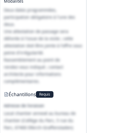
Modalités
Deux dates programmées,
participation obligatoire à l'une des
deux.
Une attestation de passage sera
délivrée à l'issue de la visite ; cette
attestation doit être jointe à l'offre sous
peine d'irrégularité.
Rassemblement au point de
rendez‑vous indiqué ; contact
architecte pour informations
complémentaires.
Échantillons
Requis
Adresse de livraison
Local chantier annexé au bureau de
chantier (Collège du Parc, 5 rue du
Parc, 67400 Illkirch-Graffenstaden)