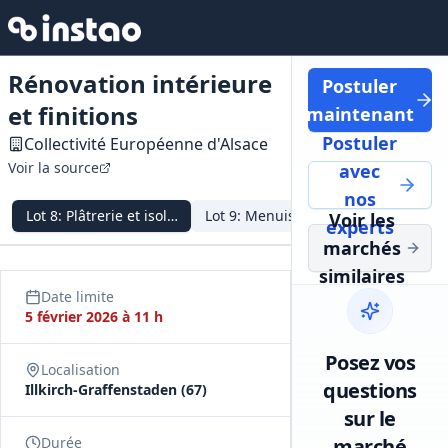
Rénovation intérieure
Postuler
et finitions
maintenant
Postuler
Collectivité Européenne d'Alsace
Voir la source
avec
nos
Lot
8
:
Plâtrerie et isolation
Lot
9
:
Menuiseries intérieures et re
Lot
10
:
Ca
Voir les
experts
marchés
similaires
Date limite
5 février 2026 à 11 h
Posez vos
Localisation
questions
Illkirch-Graffenstaden (67)
sur le
Durée
marché