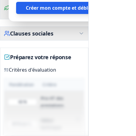
Plans d'exécution, notices descriptives,
Clauses
Créer mon compte et débloquer
plan d'étanchéité à l'air, schéma de
environnementales
gestion des déchets, DOE.
Clauses sociales
Préparez votre réponse
Critères d'évaluation
Pondération
Critère
Prix HT des
60 %
prestations
Valeur
40 % (sur 20 pts)
technique