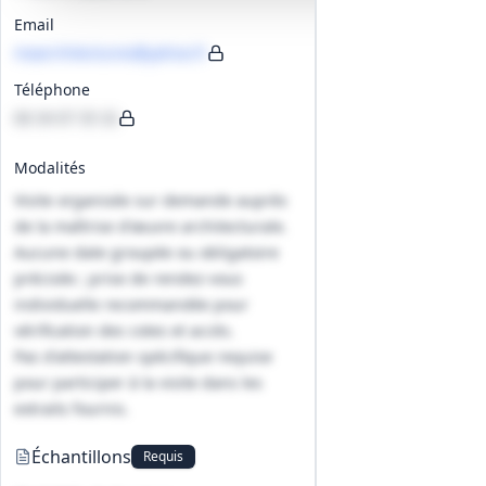
Email
maarchitectures@yahoo.fr
Téléphone
06 34 07 35 32
Modalités
Visite organisée sur demande auprès
de la maîtrise d'œuvre architecturale.
Aucune date groupée ou obligatoire
précisée ; prise de rendez‑vous
individuelle recommandée pour
vérification des cotes et accès.
Pas d'attestation spécifique requise
pour participer à la visite dans les
extraits fournis.
Échantillons
Requis