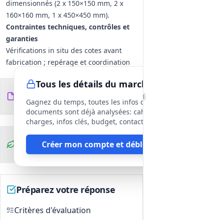
dimensionnés (2 x 150×150 mm, 2 x
160×160 mm, 1 x 450×450 mm).
Contraintes techniques, contrôles et
garanties
Vérifications in situ des cotes avant
fabrication ; repérage et coordination
des réservations (platines, chevêtres)
Tous les détails du marché
avec gros‑œuvre.
Documents du
39
Essais et contrôles : PV d'essais
fichiers
DCE
Gagnez du temps, toutes les infos des
(fixations, ancrages, soudure), notes de
documents sont déjà analysées: cahier des
calcul transmises au bureau de
charges, infos clés, budget, contact, etc
contrôle. Fourniture des DOE et
Clauses
Créer mon compte et débloquer
documents d'exécution.
environnementales
Stabilité feu : exigences de stabilité feu
et classes déclarées dans le descriptif.
Garantie et interventions prévues pour
Préparez votre réponse
parfait achèvement.
Critères d'évaluation