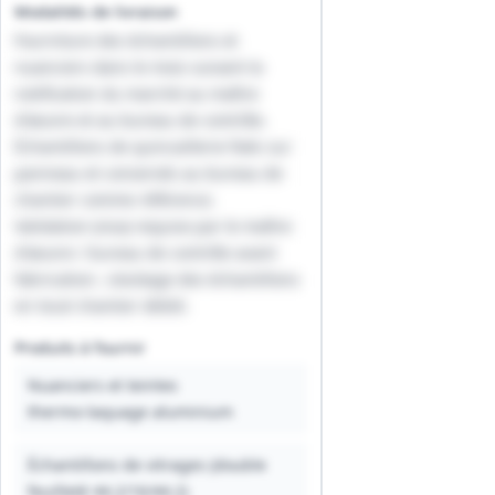
Modalités de livraison
Fourniture des échantillons et
nuanciers dans le mois suivant la
notification du marché au maître
d'œuvre et au bureau de contrôle.
Échantillons de quincaillerie fixés sur
panneau et conservés au bureau de
chantier comme référence.
Validation (visa) requise par le maître
d'œuvre / bureau de contrôle avant
fabrication ; stockage des échantillons
en local chantier dédié.
Produits à fournir
Nuanciers et teintes
thermo‑laquage aluminium
Échantillons de vitrages (double
feuilleté 44.2/16/44.2)