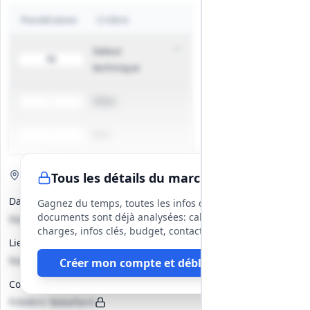
Pondération
Critère
Valeur
50
technique
Délai
-
Prix
-
Visite de site
Optionnelle
Tous les détails du marché
Date(s)
Gagnez du temps, toutes les infos des
documents sont déjà analysées: cahier des
Non précisé
charges, infos clés, budget, contact, etc
Lieu
Non précisé
Créer mon compte et débloquer
Contact
Frédéric Bataillard