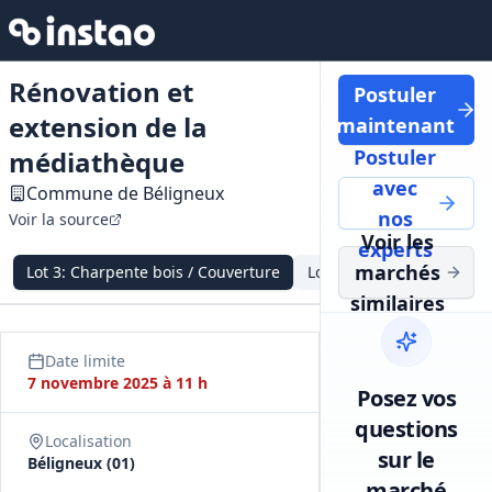
Rénovation et
Postuler
extension de la
maintenant
médiathèque
Postuler
avec
Commune de Béligneux
nos
Voir la source
Voir les
experts
marchés
Lot
3
:
Charpente bois / Couverture
Lot
5
:
Menuiseries alumi
similaires
Date limite
7 novembre 2025 à 11 h
Posez vos
questions
Localisation
sur le
Béligneux (01)
marché