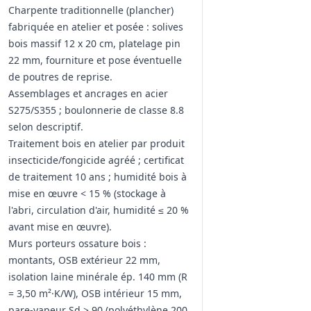
Charpente traditionnelle (plancher)
fabriquée en atelier et posée : solives
bois massif 12 x 20 cm, platelage pin
22 mm, fourniture et pose éventuelle
de poutres de reprise.
Assemblages et ancrages en acier
S275/S355 ; boulonnerie de classe 8.8
selon descriptif.
Traitement bois en atelier par produit
insecticide/fongicide agréé ; certificat
de traitement 10 ans ; humidité bois à
mise en œuvre < 15 % (stockage à
l'abri, circulation d'air, humidité ≤ 20 %
avant mise en œuvre).
Murs porteurs ossature bois :
montants, OSB extérieur 22 mm,
isolation laine minérale ép. 140 mm (R
= 3,50 m²·K/W), OSB intérieur 15 mm,
pare‑vapeur Sd > 90 (polyéthylène 200