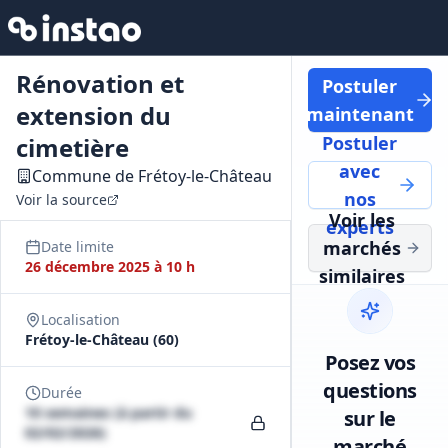
Rénovation et
Postuler
extension du
maintenant
cimetière
Postuler
avec
Commune de Frétoy-le-Château
nos
Voir la source
Voir les
experts
marchés
Date limite
26 décembre 2025 à 10 h
similaires
Localisation
Frétoy-le-Château (60)
Posez vos
questions
Durée
10 semaines (à partir du
sur le
02/02/2026)
marché