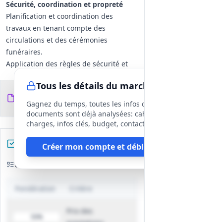
Sécurité, coordination et propreté
Planification et coordination des
travaux en tenant compte des
circulations et des cérémonies
funéraires.
Application des règles de sécurité et
de prévention, maintien des accès
Tous les détails du marché
pour riverains et véhicules de secours,
Documents du
13
gestion de la propreté des voies et
fichiers
DCE
Gagnez du temps, toutes les infos des
remise en état si nécessaire.
documents sont déjà analysées: cahier des
Gestion des matériaux et contrôles
charges, infos clés, budget, contact, etc
qualité
Préparez votre réponse
Créer mon compte et débloquer
Fourniture de matériaux conformes
aux prescriptions techniques,
Critères d'évaluation
présentation de justificatifs en cas
d'équivalence, et réalisation des
Pondération
Critère
vérifications, essais et épreuves
prescrits.
Prix des
50%
Conservation et prise en charge des