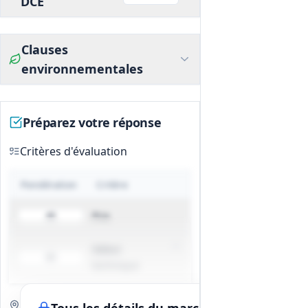
DCE
Clauses
environnementales
Préparez votre réponse
Critères d'évaluation
Pondération
Critère
Prix
40
Valeur
60
technique
Visite de site
Obligatoire