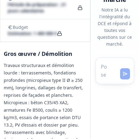
Période de préparation : 21
Notre IA a lu
jours calendaires
l'intégralité du
DCE et répond à
Budget
toutes vos
Estimation: 1 400 000 €
questions sur ce
marché.
Gros œuvre / Démolition
Travaux structuraux et démolition
lourde : terrassements, fondations
profondes (micropieux type II Ø ≥ 250
mm), longrines, dallages de transfert,
reprises de façades et planchers.
Micropieux : béton C35/45 XA2,
armatures Fe B500, coulis ≥ 1200
kg/m3, essais de portance selon DTU
13.2, PV d’essais et dossier par pieu.
Terrassements avec blindage,