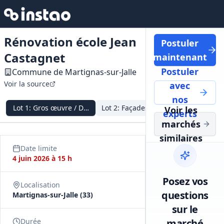
Rénovation école Jean
Postuler
Castagnet
maintenant
Postuler
Commune de Martignas‑sur‑Jalle
Voir la source
avec
nos
Lot
1
:
Gros œuvre / Démolition
Lot
2
:
Façades / ITE
Lot
3
:
Menuise
Voir les
experts
marchés
similaires
Date limite
4 juin 2026 à 15 h
Posez vos
Localisation
questions
Martignas‑sur‑Jalle (33)
sur le
Durée
marché