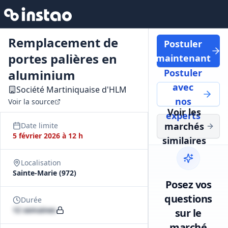
Remplacement de
Postuler
portes palières en
maintenant
aluminium
Postuler
avec
Société Martiniquaise d'HLM
nos
Voir la source
Voir les
experts
marchés
Date limite
5 février 2026 à 12 h
similaires
Localisation
Sainte-Marie (972)
Posez vos
questions
Durée
12 semaines
sur le
marché