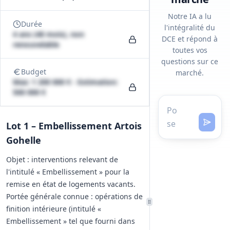
Notre IA a lu
Durée
l'intégralité du
4 ans (48 mois), non
DCE et répond à
renouvelable
toutes vos
questions sur ce
Budget
marché.
Max: 1 200 000 € - Estimation:
500 000 €
Lot 1 – Embellissement Artois
Gohelle
Objet : interventions relevant de
l'intitulé « Embellissement » pour la
remise en état de logements vacants.
Portée générale connue : opérations de
finition intérieure (intitulé «
Embellissement » tel que fourni dans