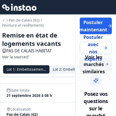
/
Pas-de-Calais (62)
Postuler
Peinture et revêtements
maintenant
Remise en état de
Postuler
logements vacants
avec
PAS DE CALAIS HABITAT
nos
Voir les
Voir la source
experts
marchés
Lot
1
:
Embellissement Artois Gohelle
Lot
2
:
Embellissement Béthune Brua
Lot
3
:
Emb
similaires
Date limite
Posez vos
21 septembre 2026 à 08 h
questions
sur le
Localisation
Pas-de-Calais (62)
marché