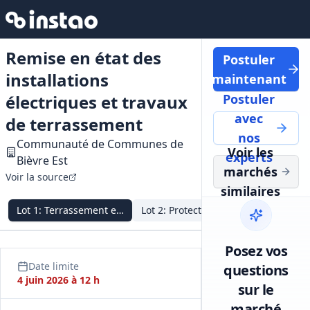
Remise en état des
Postuler
installations
maintenant
électriques et travaux
Postuler
avec
de terrassement
nos
Communauté de Communes de
Voir les
experts
Bièvre Est
marchés
Voir la source
similaires
Lot
1
:
Terrassement et VRD
Lot
2
:
Protection anti‑intrusion
Lot
3
:
Élec
Posez vos
Date limite
questions
4 juin 2026 à 12 h
sur le
marché