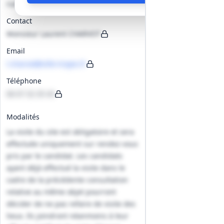
rue du Grand Véon, 10000 Troyes
Contact
Monsieur Laurent CHARVOT
Email
l.charvot@ville-troyes.fr
Téléphone
06 07 32 35 43
Modalités
La visite du site est obligatoire et sera
effectuée uniquement sur rendez-vous
pris par le candidat. Les candidats
ayant déjà effectué la visite dans le
cadre de la précédente consultation
relative au même objet pourront
décider de ne pas refaire de visite des
lieux. Ils joindront néanmoins à leur