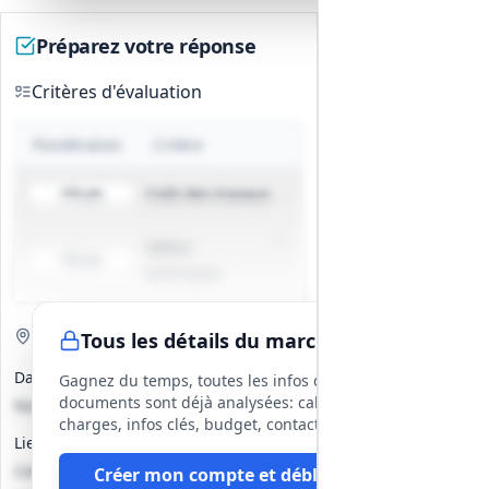
Préparez votre réponse
Critères d'évaluation
Pondération
Critère
Coût des travaux
100 pts
Valeur
100 pts
technique
Visite de site
Obligatoire
Tous les détails du marché
Date(s)
Gagnez du temps, toutes les infos des
documents sont déjà analysées: cahier des
Non précisé
charges, infos clés, budget, contact, etc
Lieu
Centre Technique Municipal (CTM),
Créer mon compte et débloquer