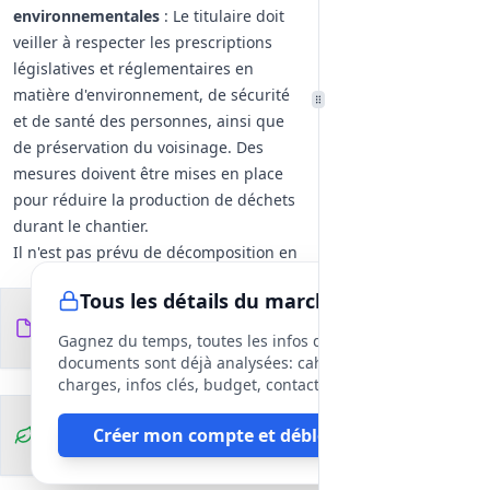
environnementales
: Le titulaire doit
veiller à respecter les prescriptions
législatives et réglementaires en
matière d'environnement, de sécurité
et de santé des personnes, ainsi que
de préservation du voisinage. Des
mesures doivent être mises en place
pour réduire la production de déchets
durant le chantier.
Il n'est pas prévu de décomposition en
tranches ou en phases pour ce lot, et
Tous les détails du marché
aucune variante ou prestation
Documents du
2
supplémentaire n'est autorisée.
fichiers
DCE
Gagnez du temps, toutes les infos des
documents sont déjà analysées: cahier des
charges, infos clés, budget, contact, etc
Clauses
Créer mon compte et débloquer
environnementales