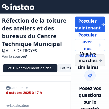
Réfection de la toiture
Postuler
des ateliers et des
maintenant
bureaux du Centre
Postuler
avec
Technique Municipal
nos
VILLE DE TROYES
Voir les
experts
Voir la source
marchés
similaires
Lot
1
:
Renforcement de charpente métallique
Lot
2
:
Couverture sèche
Lo
Posez vos
Date limite
6 octobre 2025 à 17 h
questions
sur le
Localisation
marché