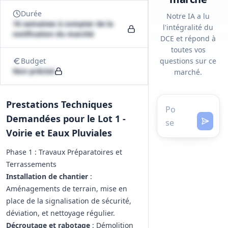
Durée
Notre IA a lu
16 semaines à compter de la
l'intégralité du
notification du marché
DCE et répond à
toutes vos
Budget
questions sur ce
Non précisé
marché.
Prestations Techniques
Demandées pour le Lot 1 -
Voirie et Eaux Pluviales
Phase 1 : Travaux Préparatoires et
Terrassements
Installation de chantier
:
Aménagements de terrain, mise en
place de la signalisation de sécurité,
déviation, et nettoyage régulier.
Décroutage et rabotage
: Démolition