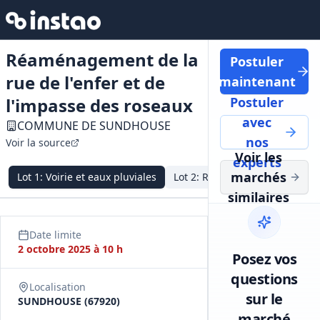
Réaménagement de la
Postuler
rue de l'enfer et de
maintenant
l'impasse des roseaux
Postuler
avec
COMMUNE DE SUNDHOUSE
nos
Voir la source
Voir les
experts
marchés
Lot
1
:
Voirie et eaux pluviales
Lot
2
:
Réseaux secs
similaires
Date limite
2 octobre 2025 à 10 h
Posez vos
questions
Localisation
sur le
SUNDHOUSE (67920)
marché