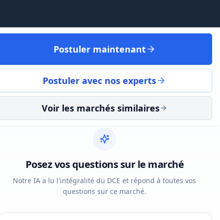
Postuler maintenant
Postuler avec nos experts
Voir les marchés similaires
Posez vos questions sur le marché
Notre IA a lu l'intégralité du DCE et répond à toutes vos
questions sur ce marché.