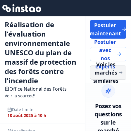
Réalisation de
Postuler
l'évaluation
maintenant
environnementale
Postuler
avec
UNESCO du plan de
nos
massif de protection
Voir les
experts
des forêts contre
marchés
l'incendie
similaires
Office National des Forêts
Voir la source
Posez vos
Date limite
questions
18 août 2025 à 10 h
sur le
marché
Localisation