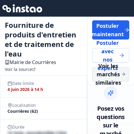
Fourniture de
Postuler
produits d'entretien
maintenant
et de traitement de
Postuler
avec
l'eau
nos
Mairie de Courrières
Voir les
experts
Voir la source
marchés
similaires
Date limite
4 juin 2026 à 14 h
Localisation
Posez vos
Courrières (62)
questions
sur le
Durée
marché
12 mois, reconductible 3 fois