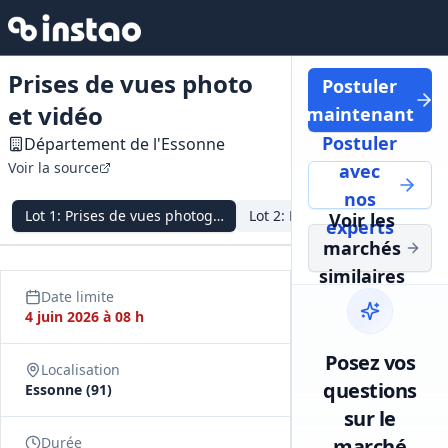
Prises de vues photo
Postuler
et vidéo
maintenant
Postuler
Département de l'Essonne
Voir la source
avec
nos
Lot
1
:
Prises de vues photographiques au sol
Lot
2
:
Photographie et vidéo 
Voir les
experts
marchés
similaires
Date limite
4 juin 2026 à 08 h
Posez vos
Localisation
questions
Essonne (91)
sur le
Durée
marché