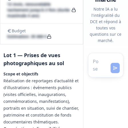
12 mois, renouvelable
Notre IA a lu
tacitement jusqu'à 3 fois (durée
l'intégralité du
maximale 4 ans)
DCE et répond à
toutes vos
Budget
questions sur ce
Estimation: 35 000 €
marché.
Lot 1 — Prises de vues
photographiques au sol
Scope et objectifs
Réalisation de reportages d'actualité et
d'illustrations : événements publics
(visites officielles, inaugurations,
commémorations, manifestations),
portraits en situation, suivi de chantier,
patrimoine et constitution de fonds
documentaires thématiques.