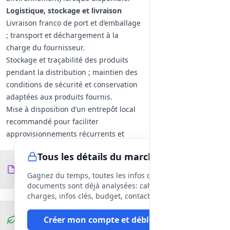
Logistique, stockage et livraison
Livraison franco de port et d’emballage
; transport et déchargement à la
charge du fournisseur.
Stockage et traçabilité des produits
pendant la distribution ; maintien des
conditions de sécurité et conservation
adaptées aux produits fournis.
Mise à disposition d’un entrepôt local
recommandé pour faciliter
approvisionnements récurrents et
urgents.
Tous les détails du marché
Commande, facturation et outils
Documents du
12
numériques
fichiers
DCE
Gagnez du temps, toutes les infos des
Possibilité d’accès à un catalogue en
documents sont déjà analysées: cahier des
ligne avec espace client distinct, panier
charges, infos clés, budget, contact, etc
avec affichage prix public / prix remisé
Clauses
Créer mon compte et débloquer
et extraction/impression des paniers
environnementales