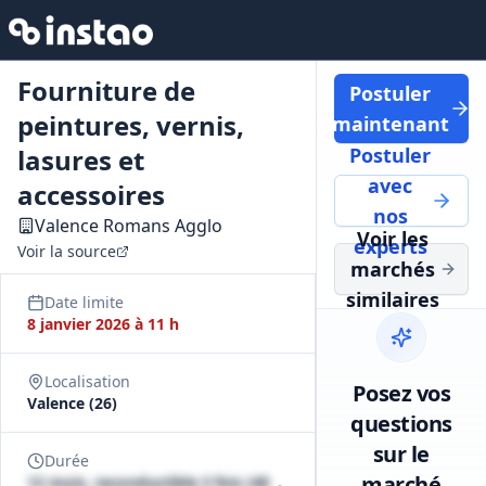
Fourniture de
Postuler
peintures, vernis,
maintenant
lasures et
Postuler
avec
accessoires
nos
Valence Romans Agglo
Voir les
experts
Voir la source
marchés
similaires
Date limite
8 janvier 2026 à 11 h
Localisation
Posez vos
Valence (26)
questions
sur le
Durée
marché
12 mois, reconductible 3 fois (48