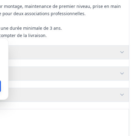
ur montage, maintenance de premier niveau, prise en main
e pour deux associations professionnelles.
r une durée minimale de 3 ans.
ompter de la livraison.
 caché ou défaillance sous garantie.
ise en fonctionnement fournies en français.
titulaire.
tions en matière de sécurité, santé et développement