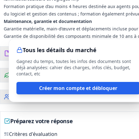
Formation pratique d’au moins 4 heures destinée aux agents po
du logiciel et gestion des contenus ; formation également prévu
Maintenance, garantie et documentation
Garantie matérielle, main-d’œuvre et déplacements incluse pou
Garantie de disponibilité des composants minimale de 10 ans à c
Frais d’envoi retour pris en charge par le titulaire en cas de vice
Tous les détails du marché
Documentation complète (matériel et logiciel) et modalités de m
Documents du DCE
6
fichiers
Exigences contractuelles opérationnelles
Gagnez du temps, toutes les infos des documents sont
Reprise et conditionnement des anciens panneaux à la charge du 
déjà analysées: cahier des charges, infos clés, budget,
Fourniture des documents administratifs et respect des prescrip
contact, etc
Clauses environnementales
durable.
Créer mon compte et débloquer
Clauses sociales
Préparez votre réponse
Critères d'évaluation