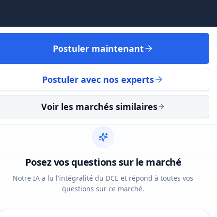
Postuler maintenant
Postuler avec nos experts
Voir les marchés similaires
Posez vos questions sur le marché
Notre IA a lu l'intégralité du DCE et répond à toutes vos
questions sur ce marché.