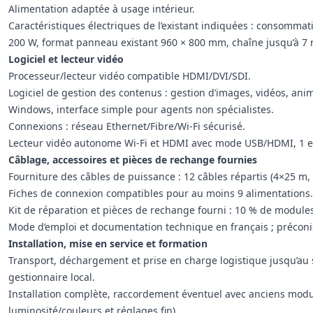
Alimentation adaptée à usage intérieur.
Caractéristiques électriques de l’existant indiquées : conso
200 W, format panneau existant 960 × 800 mm, chaîne jusqu’à 7 
Logiciel et lecteur vidéo
Processeur/lecteur vidéo compatible HDMI/DVI/SDI.
Logiciel de gestion des contenus : gestion d’images, vidéos, anima
Windows, interface simple pour agents non spécialistes.
Connexions : réseau Ethernet/Fibre/Wi‑Fi sécurisé.
Lecteur vidéo autonome Wi‑Fi et HDMI avec mode USB/HDMI, 1 ent
Câblage, accessoires et pièces de rechange fournies
Fourniture des câbles de puissance : 12 câbles répartis (4×25 m,
Fiches de connexion compatibles pour au moins 9 alimentations.
Kit de réparation et pièces de rechange fourni : 10 % de modules 
Mode d’emploi et documentation technique en français ; précon
Installation, mise en service et formation
Transport, déchargement et prise en charge logistique jusqu’au si
gestionnaire local.
Installation complète, raccordement éventuel avec anciens modul
luminosité/couleurs et réglages fin).