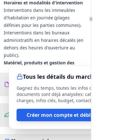
Horaires et modalités d'intervention
Interventions dans les immeubles
d'habitation en journée (plages
définies pour les parties communes).
Interventions dans les bureaux
administratifs en horaires décalés (en
dehors des heures d'ouverture au
public).
Matériel, produits et gestion des
déchets
Tous les détails du marché
Fourniture, gestion et traçabilité du
Documents du
14
matériel et des produits d'entretien par
fichiers
DCE
Gagnez du temps, toutes les infos des
l'exécutant; fiches de données de
documents sont déjà analysées: cahier des
sécurité exigées.
charges, infos clés, budget, contact, etc
Tri des déchets sur site et dépôt dans
Clauses
Créer mon compte et débloquer
conteneurs prévus, conformité aux
environnementales
règles applicables.
Personnel et formation
Organisation et composition des