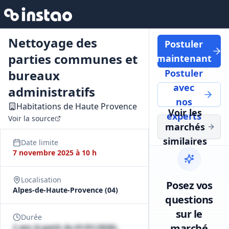
Nettoyage des
Postuler
parties communes et
maintenant
bureaux
Postuler
avec
administratifs
nos
Habitations de Haute Provence
Voir les
experts
Voir la source
marchés
similaires
Date limite
7 novembre 2025 à 10 h
Localisation
Posez vos
Alpes-de-Haute-Provence (04)
questions
sur le
Durée
marché
2 ans (à partir du 01/01/2026),