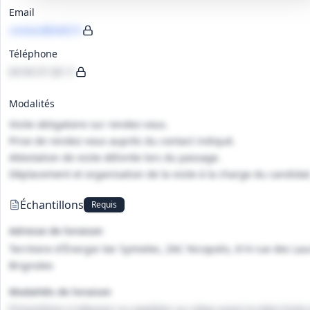
Email
contact@te83.fr
Téléphone
04 94 37 28 11
Modalités
Visite obligatoire sur rendez-vous.
Prise de rendez-vous auprès du contact indiqué.
Attestation de visite délivrée lors du passage.
Déplacement et organisation de la visite à la charge du candidat
Échantillons
Requis
Adresse de livraison
Territoire d'Énergie Var Symielec, ZAC Nicopolis, 614 rue des Lau
Brignoles
Modalités de livraison
Échantillons à déposer ou expédier au siège avant la date limite