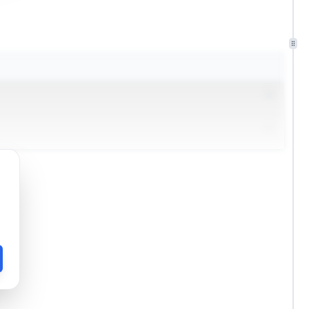
 des EPI si nécessaire, respect des règles de confidentialité
 des prescriptions environnementales liées à l'utilisation et à
tifs aux produits et procédures environnementales.