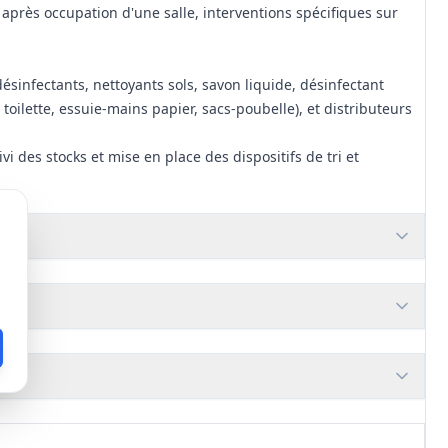
après occupation d'une salle, interventions spécifiques sur
 désinfectants, nettoyants sols, savon liquide, désinfectant
ilette, essuie-mains papier, sacs-poubelle), et distributeurs
i des stocks et mise en place des dispositifs de tri et
 données de sécurité des produits et matériels proposés.
et d'un planning hebdomadaire détaillant répartition par
, remise des clés/passes/codes, plan de prévention et
 jours (ou selon dispositif), remontée d'anomalies et réunions
ication du périmètre ou des fréquences.
 et compatibles avec l'existant ; obligation de présenter la
nformité aux exigences de sécurité.