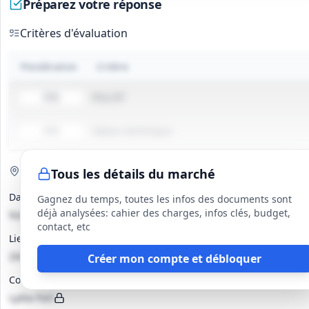
Préparez votre réponse
Respect des prescriptions de prévention et sécurité sur site, port
et de protection des données dans les locaux concernés.
Critères d'évaluation
Tri et environnement
Mise en place des dispositifs de tri sélectif et recyclage, respect
Pondération
Critère
l'élimination des produits, et conservation des justificatifs rela
Prix HT
55%
Valeur technique
45%
Visite de site
Obligatoire
Tous les détails du marché
Date(s)
Gagnez du temps, toutes les infos des documents sont
déjà analysées: cahier des charges, infos clés, budget,
Non précisé
contact, etc
Lieu
ZAC Nicopolis, 614 rue des Lauriers, 83170 Brignoles
Créer mon compte et débloquer
Contact
Lydia Fort