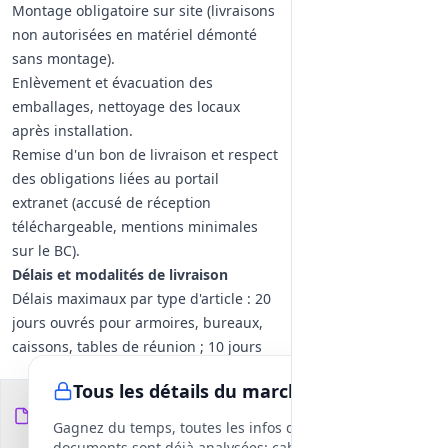
Montage obligatoire sur site (livraisons
non autorisées en matériel démonté
sans montage).
Enlèvement et évacuation des
emballages, nettoyage des locaux
après installation.
Remise d'un bon de livraison et respect
des obligations liées au portail
extranet (accusé de réception
téléchargeable, mentions minimales
sur le BC).
Délais et modalités de livraison
Délais maximaux par type d'article : 20
jours ouvrés pour armoires, bureaux,
caissons, tables de réunion ; 10 jours
ouvrés pour fauteuils et chaises.
Tous les détails du marché
Jours et plages horaires autorisés :
Documents du
27
jours ouvrés 08:00–12:00 et 13:30–17:00
fichiers
DCE
Gagnez du temps, toutes les infos des
; contact préalable obligatoire avec
documents sont déjà analysées: cahier des