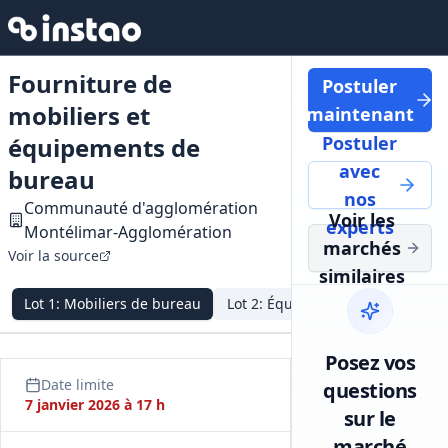
Fourniture de
Postuler
mobiliers et
maintenant
équipements de
Postuler
avec
bureau
nos
Communauté d'agglomération
Voir les
experts
Montélimar‑Agglomération
marchés
Voir la source
similaires
Lot
1
:
Mobiliers de bureau
Lot
2
:
Équipements de bureau
Posez vos
Date limite
questions
7 janvier 2026 à 17 h
sur le
marché