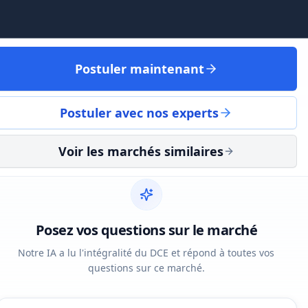
Postuler maintenant
Postuler avec nos experts
Voir les marchés similaires
Posez vos questions sur le marché
Notre IA a lu l'intégralité du DCE et répond à toutes vos
questions sur ce marché.