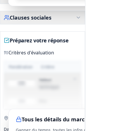
travaux.
Clauses sociales
Préparez votre réponse
Critères d'évaluation
Pondération
Critère
Valeur
60%
technique
Prix
40%
Visite de site
Obligatoire
Tous les détails du marché
Date(s)
Gagnez du temps, toutes les infos des