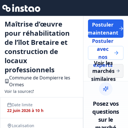
Maîtrise d’œuvre
Postuler
pour réhabilitation
maintenant
de l’îlot Bretaire et
Postuler
avec
construction de
nos
locaux
Voir les
experts
professionnels
marchés
Commune de Dompierre les
similaires
Ormes
Voir la source
Posez vos
Date limite
22 juin 2026 à 10 h
questions
sur le
Localisation
marché