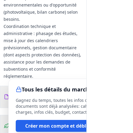
environnementales ou d'opportunité
(photovoltaïque, bilan carbone) selon
besoins.
Coordination technique et
administrative : phasage des études,
mise à jour des calendriers
prévisionnels, gestion documentaire
(dont aspects protection des données),
assistance pour les demandes de
subventions et conformité
réglementaire.
Organisation contractuelle
Tous les détails du marché
Mission organisée en tranche ferme et
Documents du
21
tranche optionnelle, prestations non
fichiers
DCE
Gagnez du temps, toutes les infos des
alloties (un seul marché MOE).
documents sont déjà analysées: cahier des
Rédaction des pièces contractuelles
charges, infos clés, budget, contact, etc
techniques et assistance pour la
Clauses
Créer mon compte et débloquer
contractualisation des entreprises de
environnementales