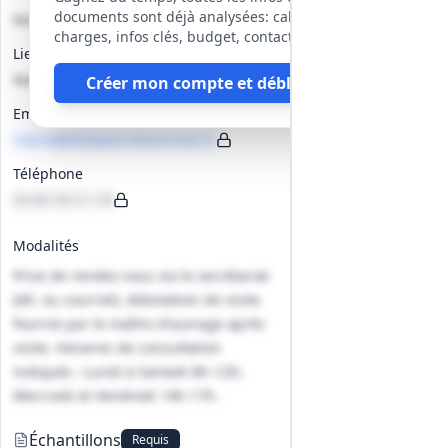
documents sont déjà analysées: cahier des
Non précisé
charges, infos clés, budget, contact, etc
Lieu
Non précisé
Créer mon compte et débloquer
Email
mairie@dompierrelesormes.fr
Téléphone
03-85-50-21-34
Modalités
Prise de rendez‑vous via le secrétariat
(tél. ou courriel). Attestation de visite
fournie par le maître d'ouvrage après
visite. Horaires de consultation
indiqués : Lundi à Samedi 8h-12h;
Mercredi et Vendredi 14h-17h.
Échantillons
Requis