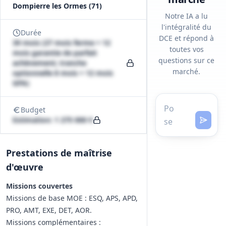
Dompierre les Ormes (71)
Notre IA a lu
l'intégralité du
Durée
DCE et répond à
39 mois (27 mois ferme + 12
toutes vos
mois garantie de parfait
questions sur ce
achèvement; tranche
marché.
optionnelle 8 mois + 12 mois
GPA)
Budget
Estimation: 1 275 000 €
Prestations de maîtrise
d'œuvre
Missions couvertes
Missions de base MOE : ESQ, APS, APD,
PRO, AMT, EXE, DET, AOR.
Missions complémentaires :