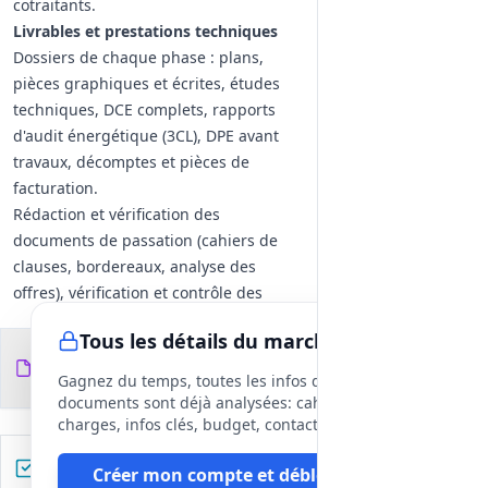
cotraitants.
Livrables et prestations techniques
Dossiers de chaque phase : plans,
pièces graphiques et écrites, études
techniques, DCE complets, rapports
d'audit énergétique (3CL), DPE avant
travaux, décomptes et pièces de
facturation.
Rédaction et vérification des
documents de passation (cahiers de
clauses, bordereaux, analyse des
offres), vérification et contrôle des
projets de décomptes, établissement
Tous les détails du marché
des documents pour réception et
Documents du
113
levées de réserves.
fichiers
DCE
Gagnez du temps, toutes les infos des
Exigences opérationnelles
documents sont déjà analysées: cahier des
Désignation éventuelle d'un contrôleur
charges, infos clés, budget, contact, etc
technique ultérieurement.
Préparez votre réponse
Créer mon compte et débloquer
Tenue des procédures de vérification et