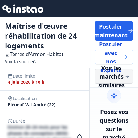
Maîtrise d'œuvre
Postuler
réhabilitation de 24
maintenant
logements
Postuler
avec
Terres d'Armor Habitat
nos
Voir la source
Voir les
experts
marchés
Date limite
4 juin 2026 à 10 h
similaires
Localisation
Pléneuf-Val-André (22)
Posez vos
questions
Durée
Environ 20–24 mois pour les
sur le
phases de conception (MOE)
marché