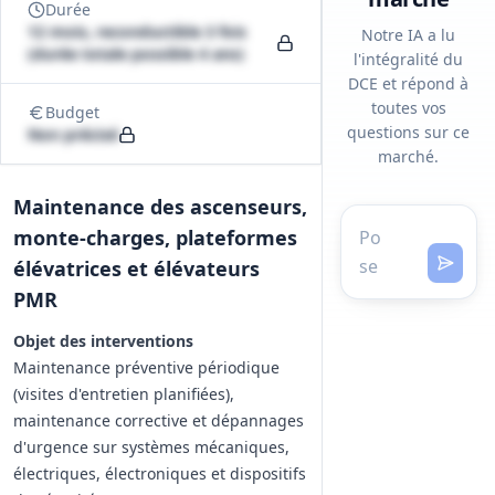
Durée
12 mois, reconductible 3 fois
Notre IA a lu
(durée totale possible 4 ans)
l'intégralité du
DCE et répond à
toutes vos
Budget
questions sur ce
Non précisé
marché.
Maintenance des ascenseurs,
monte-charges, plateformes
élévatrices et élévateurs
PMR
Objet des interventions
Maintenance préventive périodique
(visites d'entretien planifiées),
maintenance corrective et dépannages
d'urgence sur systèmes mécaniques,
électriques, électroniques et dispositifs