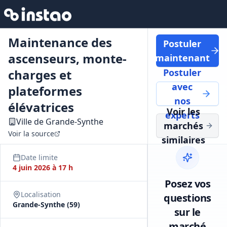
Maintenance des
Postuler
ascenseurs, monte-
maintenant
charges et
Postuler
avec
plateformes
nos
élévatrices
Voir les
experts
Ville de Grande-Synthe
marchés
Voir la source
similaires
Date limite
4 juin 2026 à 17 h
Posez vos
Localisation
questions
Grande-Synthe (59)
sur le
marché