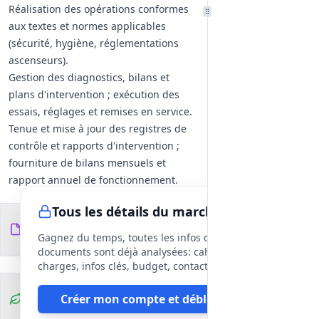
Réalisation des opérations conformes
aux textes et normes applicables
(sécurité, hygiène, réglementations
ascenseurs).
Gestion des diagnostics, bilans et
plans d'intervention ; exécution des
essais, réglages et remises en service.
Tenue et mise à jour des registres de
contrôle et rapports d'intervention ;
fourniture de bilans mensuels et
rapport annuel de fonctionnement.
Ressources, outillage et pièces
Tous les détails du marché
Personnel qualifié et en nombre
Documents du
12
suffisant ; port d'identification et
fichiers
DCE
Gagnez du temps, toutes les infos des
formation sécurité obligatoires.
documents sont déjà analysées: cahier des
Outillage de base et spécifique,
charges, infos clés, budget, contact, etc
dispositifs de diagnostic électronique
Clauses
Créer mon compte et débloquer
et moyens matériels adaptés.
environnementales
Stock de pièces de rechange critiques