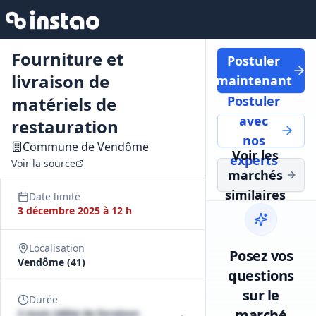
Fourniture et
Postuler
livraison de
maintenant
matériels de
Postuler
avec
restauration
nos
Commune de Vendôme
Voir les
experts
Voir la source
marchés
similaires
Date limite
3 décembre 2025 à 12 h
Localisation
Posez vos
Vendôme (41)
questions
sur le
Durée
marché
2 mois (délai de livraison