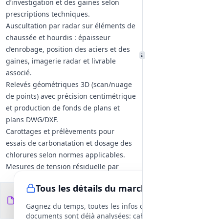
d’investigation et des gaines selon
prescriptions techniques.
Auscultation par radar sur éléments de
chaussée et hourdis : épaisseur
d’enrobage, position des aciers et des
gaines, imagerie radar et livrable
associé.
Relevés géométriques 3D (scan/nuage
de points) avec précision centimétrique
et production de fonds de plans et
plans DWG/DXF.
Carottages et prélèvements pour
essais de carbonatation et dosage des
chlorures selon normes applicables.
Mesures de tension résiduelle par
arbalète (mesures réalisées par le
Tous les détails du marché
CEREMA) ; coordination et mise à
Documents du
12
disposition des moyens d’accès pour
fichiers
DCE
Gagnez du temps, toutes les infos des
ces essais.
documents sont déjà analysées: cahier des