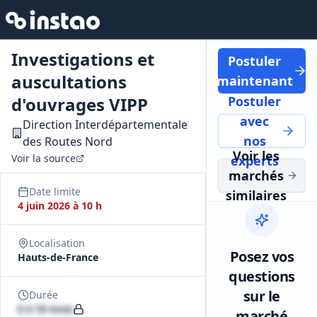
Investigations et
Postuler
auscultations
maintenant
d'ouvrages VIPP
Postuler
avec
Direction Interdépartementale
nos
des Routes Nord
Voir les
Voir la source
experts
marchés
Date limite
similaires
4 juin 2026 à 10 h
Localisation
Posez vos
Hauts-de-France
questions
sur le
Durée
6 à 18 mois
marché