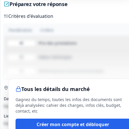
Préparez votre réponse
Critères d'évaluation
Pondération
Critère
Prix des prestations
40
Valeur technique
30
Performances environnementales
30
Visite de site
Optionnelle
Tous les détails du marché
Date(s)
Gagnez du temps, toutes les infos des documents sont
déjà analysées: cahier des charges, infos clés, budget,
Non précisé
contact, etc
Lieu
Non précisé
Créer mon compte et débloquer