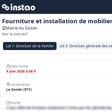
Fourniture et installation de mobilie
Mairie du Gosier
Voir la source
Lot
1
:
Direction de la Famille
Lot
2
:
Direction générale des s
Date limite
4 juin 2026 à 08 h
Localisation
Le Gosier (971)
Durée
2 ans; délai de livraison maximum 3 mois par lot; période de 