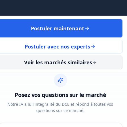
Postuler maintenant
Postuler avec nos experts
Voir les marchés similaires
Posez vos questions sur le marché
Notre IA a lu l'intégralité du DCE et répond à toutes vos
questions sur ce marché.