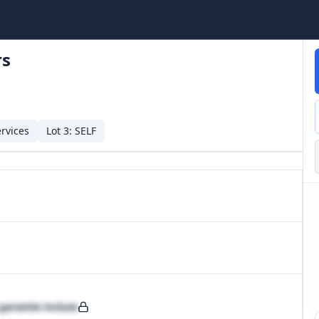
rs
ervices
Lot
3
:
SELF
garantie incluse