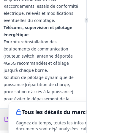
Raccordements, essais de conformité
électrique, relevés et modifications
éventuelles du comptage.
Télécoms, supervision et pilotage
énergétique
Fourniture/installation des
équipements de communication
(routeur, switch, antenne déportée
4G/5G recommandée) et câblage
jusqu'à chaque borne.
Solution de pilotage dynamique de
puissance (répartition de charge,
priorisation d'accès à la puissance)
pour éviter le dépassement de la
puissance souscrite.
Tous les détails du marché
Fourniture des équipements
Documents du
8
Bornes wallbox murales 11–22 kW avec
fichiers
DCE
Gagnez du temps, toutes les infos des
point de charge type T2S, prise E/F
documents sont déjà analysées: cahier des