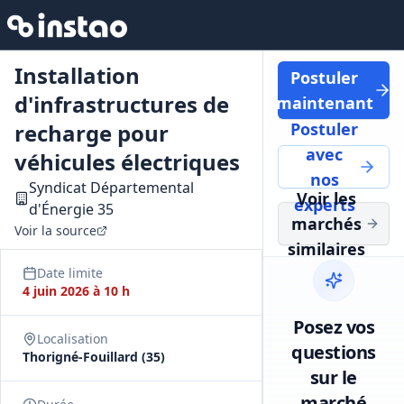
Installation
Postuler
d'infrastructures de
maintenant
recharge pour
Postuler
avec
véhicules électriques
nos
Syndicat Départemental
Voir les
experts
d'Énergie 35
marchés
Voir la source
similaires
Date limite
4 juin 2026 à 10 h
Posez vos
Localisation
questions
Thorigné-Fouillard (35)
sur le
marché