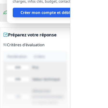
optionnelle, lecteur RFID et IHM état.
charges, infos clés, budget, contact, etc
Contrôleur de grappe dimensionné
Clauses
Créer mon compte et débloquer
pour gestion dynamique et évolutivité
environnementales
(6–12 bornes). Référence indicative :
MADIC PULSE WB-AC ou équivalent.
Livrables et réception
Préparez votre réponse
Plans d'implantation, schémas
électriques, note de dimensionnement,
Critères d'évaluation
DOE (Dossier des Ouvrages Exécutés),
procès-verbaux d'essais et attestation
Pondération
Critère
CONSUEL.
Essais de mise en service, tests de
Prix
40%
performance et procès-verbaux de
conformité.
Valeur technique
50%
Organisation chantier, sécurité et
gestion des nuisances
Démarches
Préparation et phasage des
environnementales
10%
interventions en site occupé,
et responsables
programmation des coupures,