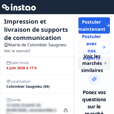
Impression et
Postuler
livraison de supports
maintenant
de communication
Postuler
avec
Mairie de Colombier Saugnieu
nos
Voir la source
Voir les
experts
marchés
Date limite
4 juin 2026 à 17 h
similaires
Localisation
Colombier Saugnieu (69)
Posez vos
questions
Durée
12 mois (à partir du
sur le
04/09/2026), reconductible 3
marché