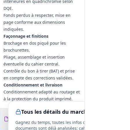
intérieures en quadrichromie selon
DQE.
Fonds perdus à respecter, mise en
page conforme aux dimensions
indiquées.
Façonnage et finitions
Brochage en dos piqué pour les
brochurettes.
Pliage, assemblage et insertion
éventuelle du cahier central.
Contrôle du bon à tirer (BAT) et prise
en compte des corrections validées.
Conditionnement et livraison
Conditionnement adapté au routage et
à la protection du produit imprimé.
Livraison sur points de destination
Tous les détails du marché
indiqués, modalités de préparation des
Documents du
14
bons de livraison (destinataire, édition,
fichiers
DCE
Gagnez du temps, toutes les infos des
quantité, etc.).
documents sont déjà analysées: cahier des