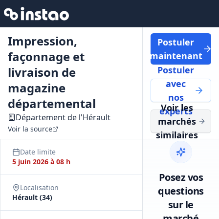
Impression,
Postuler
façonnage et
maintenant
livraison de
Postuler
avec
magazine
nos
départemental
Voir les
experts
Département de l'Hérault
marchés
Voir la source
similaires
Date limite
5 juin 2026 à 08 h
Posez vos
Localisation
questions
Hérault (34)
sur le
marché