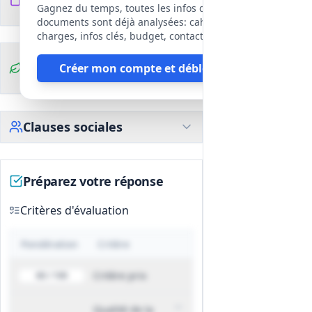
Description détaillée du site, capacités
fichiers
DCE
Gagnez du temps, toutes les infos des
autorisées et disponibles, procédé de
documents sont déjà analysées: cahier des
traitement, capacités dédiées
charges, infos clés, budget, contact, etc
annuelles/journalières, organisation
Clauses
Créer mon compte et débloquer
des flux et plan de circulation, moyens
environnementales
humains et matériels, procédures de
gestion des non‑conformités, formats
et périodicité du reporting.
Clauses sociales
Préparez votre réponse
Critères d'évaluation
Pondération
Critère
Critère prix
60 / 100
Qualité de la