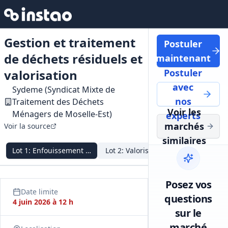
Gestion et traitement
Postuler
de déchets résiduels et
maintenant
valorisation
Postuler
avec
Sydeme (Syndicat Mixte de
nos
Traitement des Déchets
Voir les
Ménagers de Moselle-Est)
experts
marchés
Voir la source
similaires
Lot
1
:
Enfouissement déchets résiduels
Lot
2
:
Valorisation thermique
Lot
3
:
Val
Posez vos
Date limite
questions
4 juin 2026 à 12 h
sur le
marché