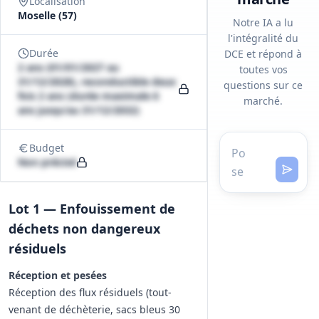
Localisation
Moselle (57)
Notre IA a lu
l'intégralité du
Durée
DCE et répond à
2 ans (01/01/2027 au
toutes vos
31/12/2028), reconductible deux
questions sur ce
fois 2 ans (durée maximale 6
marché.
ans jusqu'au 31/12/2032)
Budget
Non précisé
Lot 1 — Enfouissement de
déchets non dangereux
résiduels
Réception et pesées
Réception des flux résiduels (tout-
venant de déchèterie, sacs bleus 30