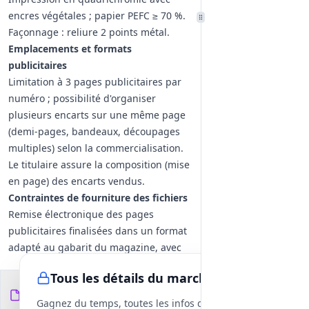
encres végétales ; papier PEFC ≥ 70 %.
Façonnage : reliure 2 points métal.
Emplacements et formats
publicitaires
Limitation à 3 pages publicitaires par
numéro ; possibilité d'organiser
plusieurs encarts sur une même page
(demi-pages, bandeaux, découpages
multiples) selon la commercialisation.
Le titulaire assure la composition (mise
en page) des encarts vendus.
Contraintes de fourniture des fichiers
Remise électronique des pages
publicitaires finalisées dans un format
adapté au gabarit du magazine, avec
bords perdus (bleed) et images en
Tous les détails du marché
haute définition (min. 300 dpi) ; photos
Documents du
15
libres de droits ou avec autorisations.
fichiers
DCE
Gagnez du temps, toutes les infos des