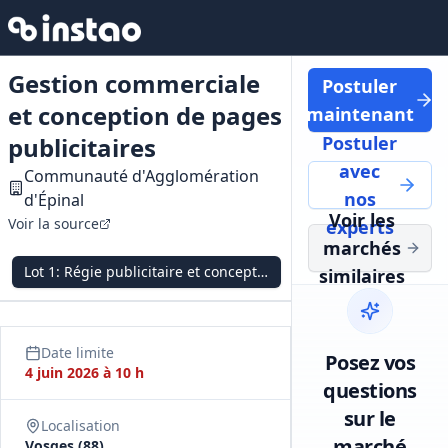
Gestion commerciale
Postuler
et conception de pages
maintenant
publicitaires
Postuler
avec
Communauté d'Agglomération
nos
d'Épinal
Voir les
Voir la source
experts
marchés
Lot
1
:
Régie publicitaire et conception des pages
similaires
Date limite
Posez vos
4 juin 2026 à 10 h
questions
sur le
Localisation
marché
Vosges (88)