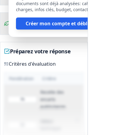
Délais de remise précisés par la
documents sont déjà analysées: cahier des
collectivité (délai de production interne
charges, infos clés, budget, contact, etc
requis) ; retard soumis à sanctions
Clauses
Créer mon compte et débloquer
contractuelles et à l'utilisation
environnementales
éventuelle de la page par l'acheteur si
le délai n'est pas respecté.
Tâches commerciales et
Préparez votre réponse
administratives
Prospection et démarchage publicitaire
Critères d'évaluation
pour commercialiser les encarts.
Gestion administrative liée aux ventes
Pondération
Critère
(lettre accréditive fournie par
l'acheteur, facturation des recettes
Recette des
convenues et remise des fichiers aux
encarts
70
délais imposés).
publicitaires
Respect du droit de regard de
l'acheteur sur la nature des publicités
Valeur
et obligation d'obtenir les autorisations
30
technique
pour l'utilisation des contenus et