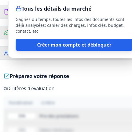
Tous les détails du marché
Documents du DCE
17
fichiers
Gagnez du temps, toutes les infos des documents sont
déjà analysées: cahier des charges, infos clés, budget,
contact, etc
Clauses environnementales
Créer mon compte et débloquer
Clauses sociales
Préparez votre réponse
Critères d'évaluation
Pondération
Critère
Prix des prestations
35%
Valeur technique
60%