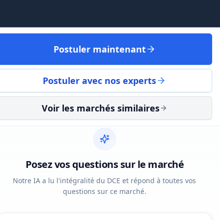
Postuler maintenant
Postuler avec nos experts
Voir les marchés similaires
Posez vos questions sur le marché
Notre IA a lu l'intégralité du DCE et répond à toutes vos
questions sur ce marché.