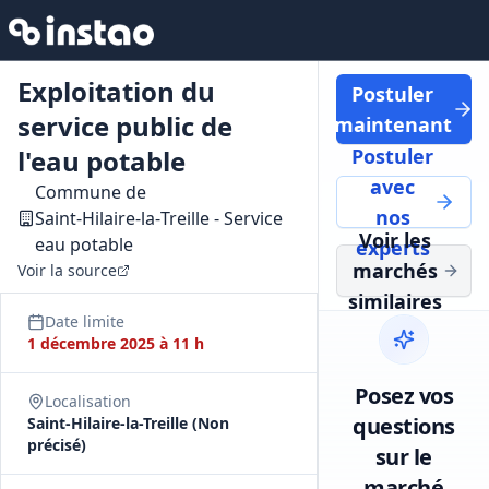
Exploitation du
Postuler
service public de
maintenant
l'eau potable
Postuler
avec
Commune de
nos
Saint‑Hilaire‑la‑Treille - Service
Voir les
eau potable
experts
marchés
Voir la source
similaires
Date limite
1 décembre 2025 à 11 h
Posez vos
Localisation
questions
Saint-Hilaire-la-Treille (Non
précisé)
sur le
marché