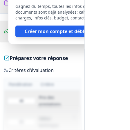
8
Analyses et qualité de l'eau
fichiers
DCE
Gagnez du temps, toutes les infos des
Réalisation des analyses
documents sont déjà analysées: cahier des
réglementaires et autocontrôles, et
charges, infos clés, budget, contact, etc
transmission des résultats aux
Clauses
Créer mon compte et débloquer
autorités compétentes.
environnementales
Mise en place d'un programme
d'autosurveillance et reporting des
non-conformités.
Préparez votre réponse
Réseau, rendement et performance
Surveillance du réseau, calcul et suivi
Critères d'évaluation
des indicateurs de pertes (ILP) et
proposition d'actions d'amélioration.
Pondération
Critère
Garantie de conditions de fourniture
(pression, continuité) et surveillance
Prix des
énergétique des installations.
40
prestations
Compteurs et système d'information
Relevés, remplacement et gestion des
Valeur
compteurs selon état et règles
60
technique
applicables.