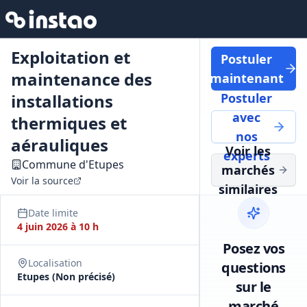
Exploitation et
Postuler
maintenance des
maintenant
installations
Postuler
avec
thermiques et
nos
aérauliques
Voir les
experts
Commune d'Etupes
marchés
Voir la source
similaires
Date limite
4 juin 2026 à 10 h
Posez vos
Localisation
questions
Etupes (Non précisé)
sur le
marché