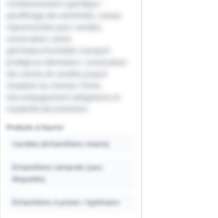
Conditionnement spécifique :
paraffinage des extrémités, caisses
imputrescibles pour carottes,
conservation contre
gel/chaleur/humidité, transport
protégé au laboratoire. Conservation
des caisses de carottes jusqu'à
réception du chantier. Fiches
d'accompagnement obligatoires et
traçabilité documentaire.
Produits à fournir
Carottes (échantillons intacts)
Échantillons remaniés (sacs
étiquetés)
Échantillons à piston / Kjellmann