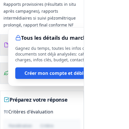
Rapports provisoires (résultats in situ
après campagnes), rapports
intermédiaires si suivi piézométrique
prolongé, rapport final conforme NF
P94‑500 (profils géologiques, résultats
Tous les détails du marché
bruts et interprétés, notes de calcul,
Documents du
16
plans d'implantation, DOE
fichiers
DCE
Gagnez du temps, toutes les infos des
géotechnique). Cahier de chantier / log
documents sont déjà analysées: cahier des
sondeur tenu et transmis.
charges, infos clés, budget, contact, etc
Contraintes opérationnelles
Clauses
Créer mon compte et débloquer
Protection nappes phréatiques,
environnementales
stockage hydrocarbures sur aire
étanche avec bac de rétention,
interdiction de certains additifs sauf
Préparez votre réponse
accord, remise en état (rebouchage,
compactage, réfection voirie),
Critères d'évaluation
prévention amiante et coordination
voirie. Participation aux réunions de
Pondération
Critère
chantier et présence du responsable