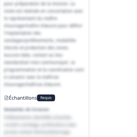
pour préparation de la mission. La
visite est réalisée en concertation avec
le représentant du maître
d'ouvrage/maître d'œuvre pour définir
l'implantation des
sondages/prélèvements, modalités
d'accès et protection des zones.
Aucune date, contact ou lieu
standardisé n'est communiqué ; la
programmation et la coordination sont
à convenir avec la maîtrise
d'ouvrage/maîtrise d'œuvre.
Échantillons
Requis
Modalités de livraison
Prélèvements identifiés (chantier,
numéro sondage, profondeur) avec
procès‑verbal d'échantillonnage.