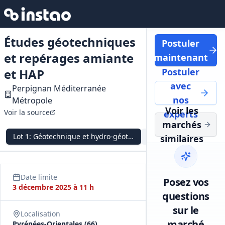
Études géotechniques
Postuler
et repérages amiante
maintenant
et HAP
Postuler
avec
Perpignan Méditerranée
nos
Métropole
Voir les
Voir la source
experts
marchés
Lot
1
:
Géotechnique et hydro‑géotechnique
Lot
2
:
Repérage amiant
similaires
Date limite
Posez vos
3 décembre 2025 à 11 h
questions
sur le
Localisation
marché
Pyrénées‑Orientales (66)