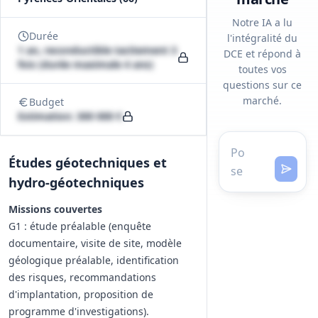
Notre IA a lu
Durée
l'intégralité du
1 an, reconductible tacitement 3
DCE et répond à
fois (durée maximale 4 ans)
toutes vos
questions sur ce
marché.
Budget
Estimation: 300 000 €
Études géotechniques et
hydro‑géotechniques
Missions couvertes
G1 : étude préalable (enquête
documentaire, visite de site, modèle
géologique préalable, identification
des risques, recommandations
d'implantation, proposition de
programme d'investigations).