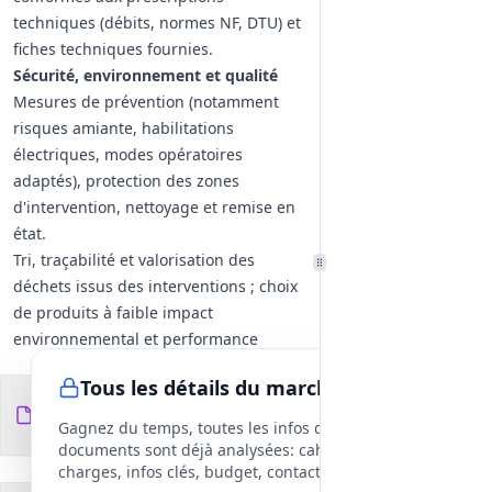
techniques (débits, normes NF, DTU) et
fiches techniques fournies.
Sécurité, environnement et qualité
Mesures de prévention (notamment
risques amiante, habilitations
électriques, modes opératoires
adaptés), protection des zones
d'intervention, nettoyage et remise en
état.
Tri, traçabilité et valorisation des
déchets issus des interventions ; choix
de produits à faible impact
environnemental et performance
hydraulique.
Tous les détails du marché
Démarche qualité : auto‑contrôles,
Documents du
15
contrôles inopinés, enquêtes de
fichiers
DCE
Gagnez du temps, toutes les infos des
satisfaction, reporting mensuel et
documents sont déjà analysées: cahier des
bilans annuels.
charges, infos clés, budget, contact, etc