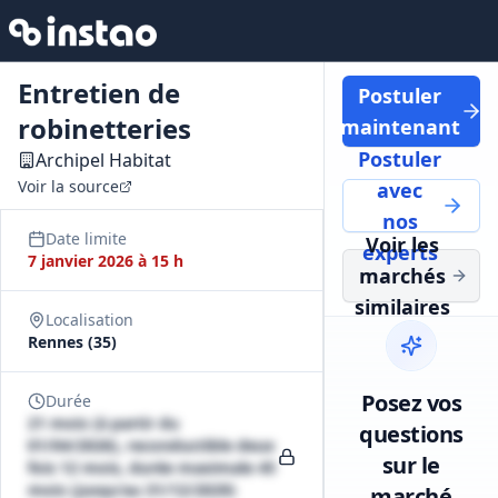
Entretien de
Postuler
robinetteries
maintenant
Postuler
Archipel Habitat
Voir la source
avec
nos
Date limite
Voir les
experts
7 janvier 2026 à 15 h
marchés
similaires
Localisation
Rennes (35)
Posez vos
Durée
21 mois (à partir du
questions
01/04/2026), reconductible deux
sur le
fois 12 mois, durée maximale 45
mois (jusqu'au 31/12/2029)
marché